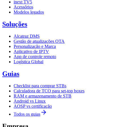
inext TV5
Acessórios
Modelos legados
Soluções
Alcatraz DMS
Gestão de atualizações OTA
Personalização e Marca
Aplicativo de IPTV
App de controle remoto
Logística Global
Guias
Checklist para comprar STBs
Calculadora de TCO para set-top boxes
RAM e armazenamento de STB
Android vs Linux
AOSP vs certificação
Todos os guias
Empresa