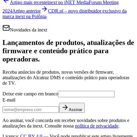
Artigo mais recente
inext no iNET MediaForum Meeting
2024
Artigo anterior
CDR.pl – novo distribuidor exclusivo da
marca inext na Polônia
Novidades da inext
Lançamentos de produtos, atualizações de
firmware e conteúdo prático para
operadoras.
Receba anúncios de produtos, novas versões de firmware,
atualizações do Alcatraz DMS e conteúdo prático para operadoras
de TV.
Deixe este campo em branco
E-mail
Assinar
Ao assinar, você concorda em receber novidades sobre produtos e
atualizações da inext. Consulte nossa
política de privacidade
.
Licença
:
CC BY 4.0
—
Você pode republicar este artigo livremente,