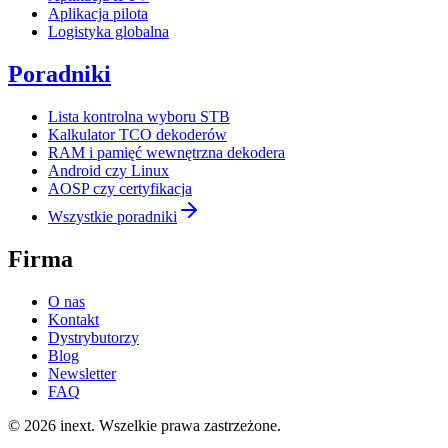
Aplikacja pilota
Logistyka globalna
Poradniki
Lista kontrolna wyboru STB
Kalkulator TCO dekoderów
RAM i pamięć wewnętrzna dekodera
Android czy Linux
AOSP czy certyfikacja
Wszystkie poradniki
Firma
O nas
Kontakt
Dystrybutorzy
Blog
Newsletter
FAQ
©
2026
inext.
Wszelkie prawa zastrzeżone.