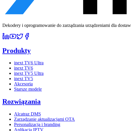
Dekodery i oprogramowanie do zarządzania urządzeniami dla dostawcó
Produkty
inext TV6 Ultra
inext TV6
inext TV5 Ultra
inext TV5
Akcesoria
Starsze modele
Rozwiązania
Alcatraz DMS
Zarządzanie aktualizacjami OTA
Personalizacja i branding
Aplikacja IPTV