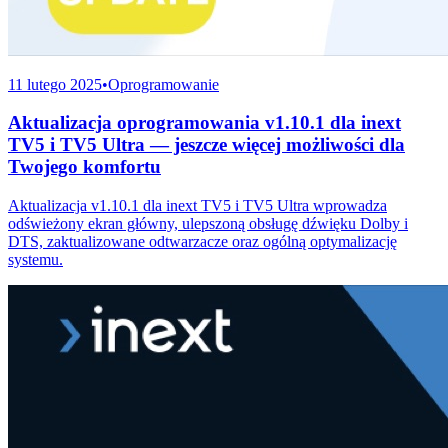
11 lutego 2025
•
Oprogramowanie
Aktualizacja oprogramowania v1.10.1 dla inext
TV5 i TV5 Ultra — jeszcze więcej możliwości dla
Twojego komfortu
Aktualizacja v1.10.1 dla inext TV5 i TV5 Ultra wprowadza
odświeżony ekran główny, ulepszoną obsługę dźwięku Dolby i
DTS, zaktualizowane odtwarzacze oraz ogólną optymalizację
systemu.