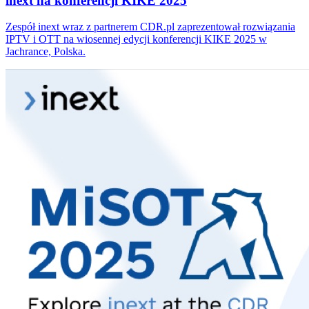
inext na konferencji KIKE 2025
Zespół inext wraz z partnerem CDR.pl zaprezentował rozwiązania
IPTV i OTT na wiosennej edycji konferencji KIKE 2025 w
Jachrance, Polska.