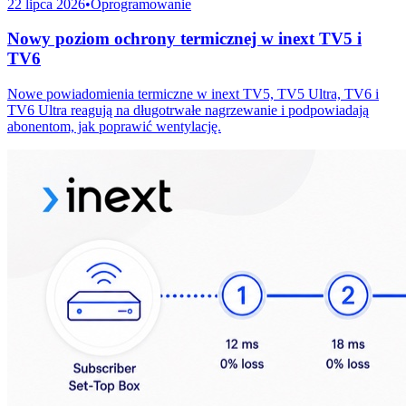
22 lipca 2026
•
Oprogramowanie
Nowy poziom ochrony termicznej w inext TV5 i
TV6
Nowe powiadomienia termiczne w inext TV5, TV5 Ultra, TV6 i
TV6 Ultra reagują na długotrwałe nagrzewanie i podpowiadają
abonentom, jak poprawić wentylację.