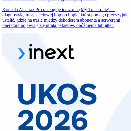
Konsola Alcatraz Pro obsługuje teraz mtr (My Traceroute) —
diagnostykę trasy sieciowej hop po hopie, która pomaga precyzyjnie
ustalić, gdzie na trasie między dekoderem abonenta a serwerami
operatora pojawiają się utrata pakietów, opóźnienia lub jitter.