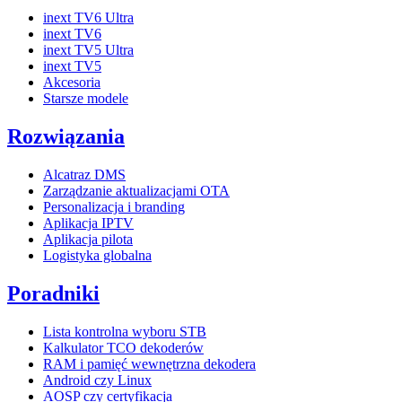
inext TV6 Ultra
inext TV6
inext TV5 Ultra
inext TV5
Akcesoria
Starsze modele
Rozwiązania
Alcatraz DMS
Zarządzanie aktualizacjami OTA
Personalizacja i branding
Aplikacja IPTV
Aplikacja pilota
Logistyka globalna
Poradniki
Lista kontrolna wyboru STB
Kalkulator TCO dekoderów
RAM i pamięć wewnętrzna dekodera
Android czy Linux
AOSP czy certyfikacja