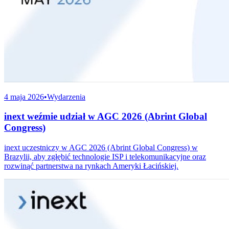
4 maja 2026
•
Wydarzenia
inext weźmie udział w AGC 2026 (Abrint Global
Congress)
inext uczestniczy w AGC 2026 (Abrint Global Congress) w
Brazylii, aby zgłębić technologie ISP i telekomunikacyjne oraz
rozwinąć partnerstwa na rynkach Ameryki Łacińskiej.