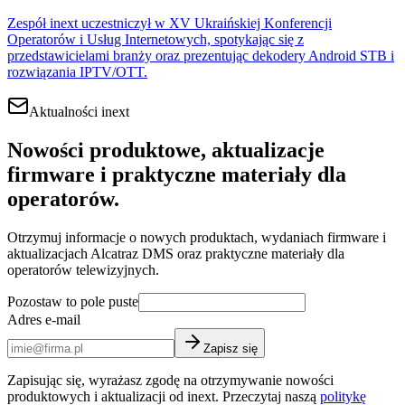
Zespół inext uczestniczył w XV Ukraińskiej Konferencji
Operatorów i Usług Internetowych, spotykając się z
przedstawicielami branży oraz prezentując dekodery Android STB i
rozwiązania IPTV/OTT.
Aktualności inext
Nowości produktowe, aktualizacje
firmware i praktyczne materiały dla
operatorów.
Otrzymuj informacje o nowych produktach, wydaniach firmware i
aktualizacjach Alcatraz DMS oraz praktyczne materiały dla
operatorów telewizyjnych.
Pozostaw to pole puste
Adres e-mail
Zapisz się
Zapisując się, wyrażasz zgodę na otrzymywanie nowości
produktowych i aktualizacji od inext. Przeczytaj naszą
politykę