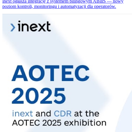
inext ogłasza integrację z systemem bilingowym ABillS — nowy
poziom kontroli, monitoringu i automatyzacji dla operatorów.